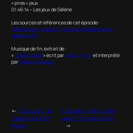
« pires » jeux
01:46:14 – Les jeux de Sélène
Les sources et références de cet épisode :
https://otium-podcast.fr/sources-references/sr-
episode-03
/
Musique de fin, extrait de :
«
L’Ideale Verrà
» écrit par
Sante Ferrini
et interprété
par
Teresa Viarengo
←
Episode 2 : Le
Episode 4 : Rencontre
Cyberpunk Doit
Avec Thomas Munier
Mourir
→