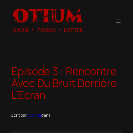
Aller
au
contenu
Episode 3 : Rencontre
Avec Du Bruit Derrière
L’Ecran
Écrit par
Broknar
dans