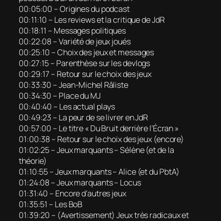
00:05:00 – Origines du podcast
00:11:10 – Les reviews et la critique de JdR
00:18:11 – Messages politiques
00:22:08 – Variété de jeux joués
00:25:10 – Choix des jeux et messages
00:27:15 – Parenthèse sur les devlogs
00:29:17 – Retour sur le choix des jeux
00:33:30 – Jean-Michel Râliste
00:34:30 – Place du MJ
00:40:40 – Les actual plays
00:49:23 – La peur de se livrer en JdR
00:57:00 – Le titre « Du Bruit derrière l’Écran »
01:00:38 – Retour sur le choix des jeux (encore)
01:02:25 – Jeux marquants – Sélène (et de la
théorie)
01:10:55 – Jeux marquants – Alice (et du PbtA)
01:24:08 – Jeux marquants – Locus
01:31:40 – Encore d’autres jeux
01:35:51 – Les BoB
01:39:20 – (Avertissement) Jeux très radicaux et