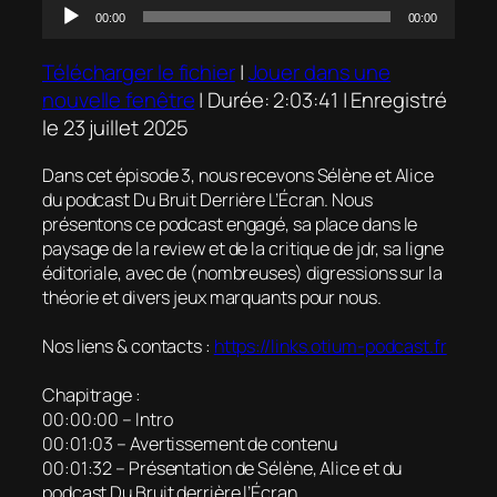
Lecteur
00:00
00:00
audio
Télécharger le fichier
|
Jouer dans une
nouvelle fenêtre
|
Durée: 2:03:41
|
Enregistré
le 23 juillet 2025
Dans cet épisode 3, nous recevons Sélène et Alice
du podcast Du Bruit Derrière L’Écran. Nous
présentons ce podcast engagé, sa place dans le
paysage de la review et de la critique de jdr, sa ligne
éditoriale, avec de (nombreuses) digressions sur la
théorie et divers jeux marquants pour nous.
Nos liens & contacts :
https://links.otium-podcast.fr
Chapitrage :
00:00:00 – Intro
00:01:03 – Avertissement de contenu
00:01:32 – Présentation de Sélène, Alice et du
podcast Du Bruit derrière l’Écran