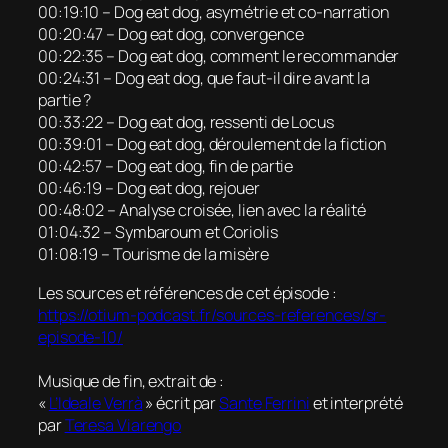
00:19:10 – Dog eat dog, asymétrie et co-narration
00:20:47 – Dog eat dog, convergence
00:22:35 – Dog eat dog, comment le recommander
00:24:31 – Dog eat dog, que faut-il dire avant la
partie ?
00:33:22 – Dog eat dog, ressenti de Locus
00:39:01 – Dog eat dog, déroulement de la fiction
00:42:57 – Dog eat dog, fin de partie
00:46:19 – Dog eat dog, rejouer
00:48:02 – Analyse croisée, lien avec la réalité
01:04:32 – Symbaroum et Coriolis
01:08:19 – Tourisme de la misère
Les sources et références de cet épisode :
https://otium-podcast.fr/sources-references/sr-
episode-10/
Musique de fin, extrait de :
«
L’Ideale Verrà
» écrit par
Sante Ferrini
et interprété
par
Teresa Viarengo