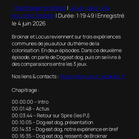
Télécharger le fichier
|
Jouer dans une
nouvelle fenêtre
|
Durée: 1:19:49
|
Enregistré
le 4 juin 2026
Broknar et Locus reviennent sur trois expériences
communes de jeu autour du thème de la
colonisation. En deux épisodes. Dans ce deuxième
épisode, on parle de Dog eat dog, puis on se livre à
des comparaisons entre les 3 jeux.
Nos liens & contacts :
https://links.otium-podcast.fr
Chapitrage :
00:00:00 – Intro
00:01:48 – Actus
00:03:44 – Retour sur Spire (les PJ)
00:10:05 – Dog eat dog, présentation
00:14:33 – Dog eat dog, notre expérience en bref
00:16:35 – Dog eat dog, ressenti de Broknar