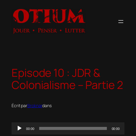
Aller
au
contenu
Episode 10 : JDR &
Colonialisme – Partie 2
Écrit par
Broknar
dans
Lecteur
00:00
00:00
audio